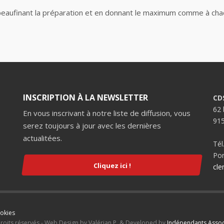
 peaufinant la préparation et en donnant le maximum comme à chaq
INSCRIPTION À LA NEWSLETTER
CD
62 
En vous inscrivant à notre liste de diffusion, vous
91
serez toujours à jour avec les dernières
actualitées.
Tél
Por
Cliquez ici !
cle
ookies
droits réservés - Web Design by Valérian P. & Developed by
Indépendants Assoc