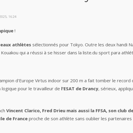
025, 16:24
mpique
!
eaux athlètes
sélectionnés pour Tokyo. Outre les deux handi Nan
Kouakou qui a réussi à se hisser dans la liste.du sport para athl
champion d'Europe Virtus indoor sur 200 m a fait tomber le recor
on logique pour le travailleur de
l'ESAT de Drancy
, sérieux, appli
oach
Vincent Clarico, Fred Drieu mais aussi la FFSA, son club d
Ile de France
proche de son athlète sans oublier les partenaires f