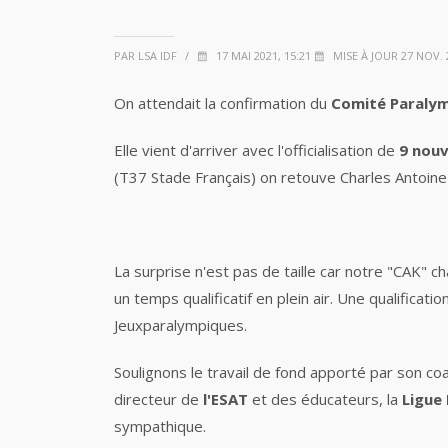
PAR LSA IDF
/
17 MAI 2021, 15:21
MISE À JOUR 27 NOV. 2
On attendait la confirmation du
Comité Paraly
Elle vient d'arriver avec l'officialisation de
9 nouv
(T37 Stade Français) on retouve Charles Antoine 
La surprise n'est pas de taille car notre "CAK" 
un temps qualificatif en plein air. Une qualificati
Jeuxparalympiques.
Soulignons le travail de fond apporté par son c
directeur de
l'ESAT
et des éducateurs, la
Ligue 
sympathique.