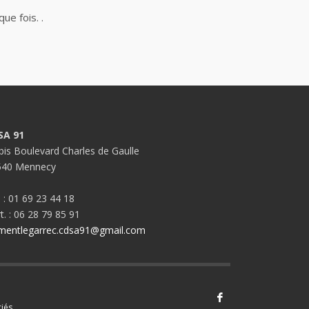
ue fois. .
SA 91
bis Boulevard Charles de Gaulle
540 Mennecy
. : 01 69 23 44 18
t. : 06 28 79 85 91
mentlegarrec.cdsa91@gmail.com
iés