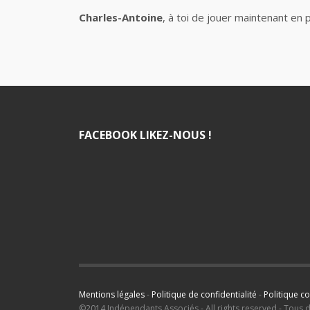
Charles-Antoine
, à toi de jouer maintenant en
FACEBOOK LIKEZ-NOUS !
Mentions légales
-
Politique de confidentialité
-
Politique c
©2014 Indépendants Associés - All rights reserved - Tous 