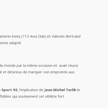
terin Keita (T13 Avia Club) et Valentin Bertrand
étisme adapté.
d du monde par la même occasion et avait réussi
qué et désireux de marquer son empreinte aux
e Sport 93
, l'implication de
Jean Michel Turlik
le
idèles qui soutiennent cet athlète fort