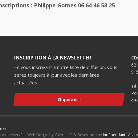
scriptions : Philippe Gomes 06 64 46 58 25
INSCRIPTION À LA NEWSLETTER
CD
62 
En vous inscrivant à notre liste de diffusion, vous
91
serez toujours à jour avec les dernières
actualitées.
Tél
Por
Cliquez ici !
cle
ookies
droits réservés - Web Design by Valérian P. & Developed by
Indépendants Assoc