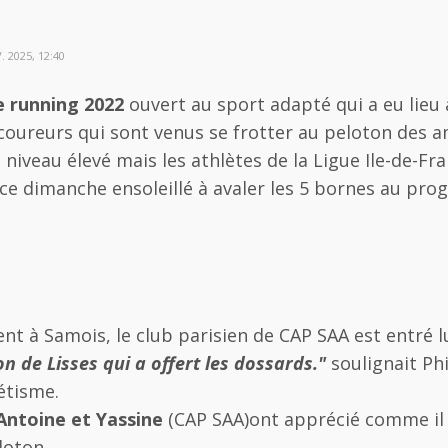
 2025, 12:40
e running 2022
ouvert au sport adapté qui a eu lieu 
 coureurs qui sont venus se frotter au peloton des 
n niveau élevé mais les athlètes de la Ligue Ile-de-F
 ce dimanche ensoleillé à avaler les 5 bornes au pr
ent à Samois, le club parisien de CAP SAA est entré lu
on de Lisses qui a offert les dossards."
soulignait Ph
étisme.
Antoine et Yassine
(CAP SAA)ont apprécié comme il s
loton.