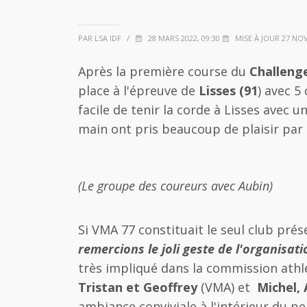
PAR LSA IDF
/
28 MARS 2022, 09:30
MISE À JOUR 27 NOV.
Après la première course du
Challeng
place à l'épreuve de
Lisses (91
) avec 5
facile de tenir la corde à Lisses avec u
main ont pris beaucoup de plaisir par
(Le groupe des coureurs avec Aubin)
Si VMA 77 constituait le seul club prés
remercions le joli geste de l'organisati
très impliqué dans la commission athl
Tristan et Geoffrey
(VMA) et
Michel, 
ambiance conviviale à l'intérieur du pe