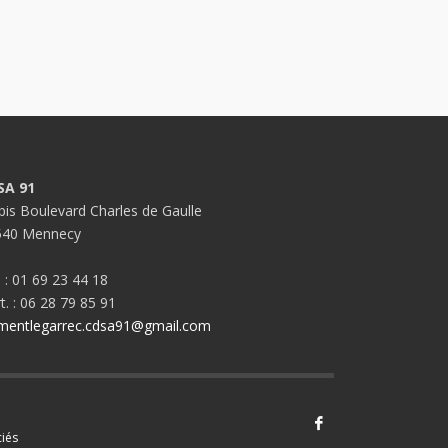
SA 91
bis Boulevard Charles de Gaulle
540 Mennecy
. : 01 69 23 44 18
t. : 06 28 79 85 91
mentlegarrec.cdsa91@gmail.com
iés