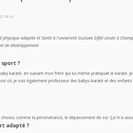
22, 08:59
é physique adaptée et Santé à l'université Gustave Eiffel située à Cha
ent de développement
sport ?
baby karaté, en suivant mon frère qui lui-même pratiquait le karaté. Je 
éçois où je suis également professeur des babys-karaté et des enfant
 choses comme la persévérance, le dépassement de soi. Ça m'a auss
rt adapté ?