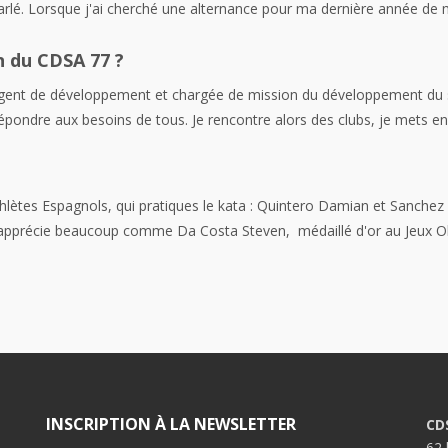
lé. Lorsque j'ai cherché une alternance pour ma dernière année de ma
n du CDSA 77 ?
 agent de développement et chargée de mission du développement du spor
 répondre aux besoins de tous. Je rencontre alors des clubs, je mets
hlètes Espagnols, qui pratiques le kata : Quintero Damian et Sanchez
 j'apprécie beaucoup comme
Da Costa Steven, médaillé d'or au Jeux 
INSCRIPTION À LA NEWSLETTER
CD
62 