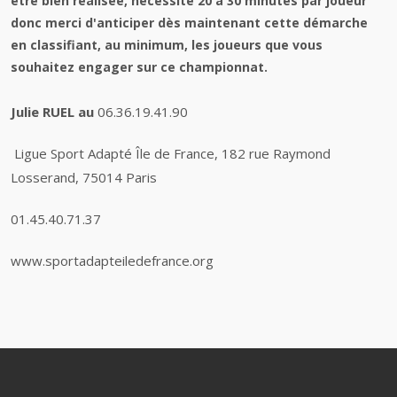
être bien réalisée, nécessite 20 à 30 minutes par joueur
donc merci d'anticiper dès maintenant cette démarche
en classifiant, au minimum, les joueurs que vous
souhaitez engager sur ce championnat.
Julie RUEL au
06.36.19.41.90
Ligue Sport Adapté Île de France,
182 rue Raymond
Losserand, 75014 Paris
01.45.40.71.37
www.sportadapteiledefrance.org