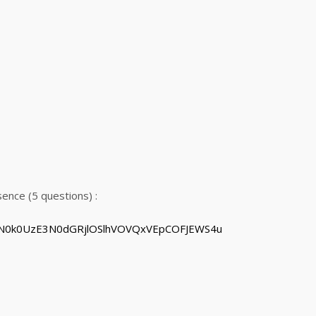
ence (5 questions) :
5UN0k0UzE3N0dGRjlOSlhVOVQxVEpCOFJEWS4u