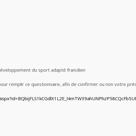
éveloppement du sport adapté francilien
our remplir ce questionnaire, afin de confirmer ou non votre prés
age.aspx?id=BQbijFLS1kCGdlX1L2E_l4mTW39ahUNPhzP58CQcFb