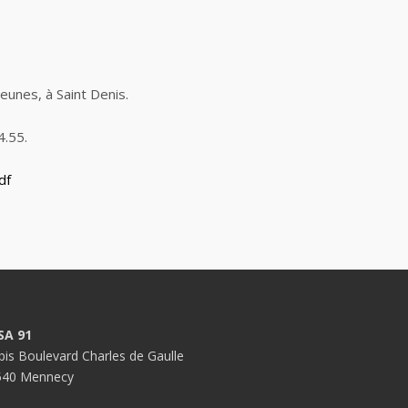
unes, à Saint Denis.
4.55.
df
SA 91
bis Boulevard Charles de Gaulle
540 Mennecy