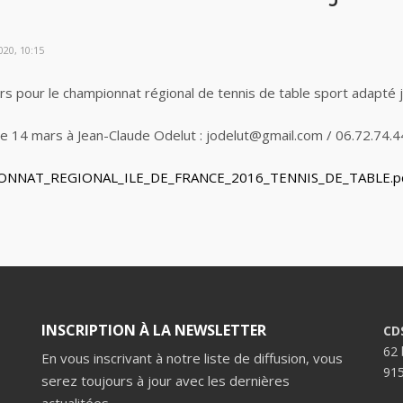
20, 10:15
pour le championnat régional de tennis de table sport adapté je
 le 14 mars à Jean-Claude Odelut : jodelut@gmail.com / 06.72.74.4
NNAT_REGIONAL_ILE_DE_FRANCE_2016_TENNIS_DE_TABLE.p
INSCRIPTION À LA NEWSLETTER
CD
62 
En vous inscrivant à notre liste de diffusion, vous
91
serez toujours à jour avec les dernières